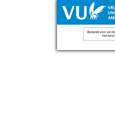
Bedankt voor uw int
niet bes